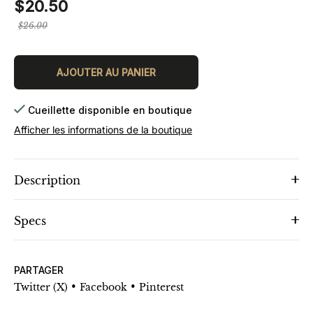
$20.50
Prix
$26.00
régulier
AJOUTER AU PANIER
Cueillette disponible en boutique
Afficher les informations de la boutique
Description
Specs
PARTAGER
•
•
Twitter (X)
Facebook
Pinterest