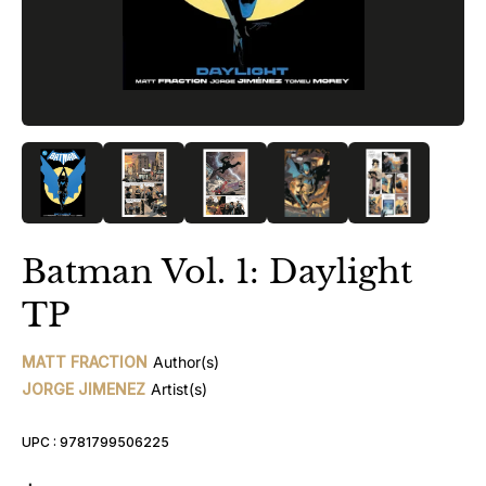
Batman Vol. 1: Daylight
TP
MATT FRACTION
Author(s)
JORGE JIMENEZ
Artist(s)
UPC :
9781799506225