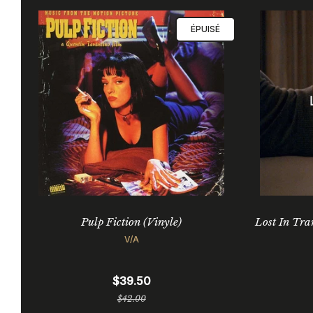
ÉPUISÉ
Pulp Fiction (Vinyle)
Lost In Tra
V/A
$39.50
Prix
$42.00