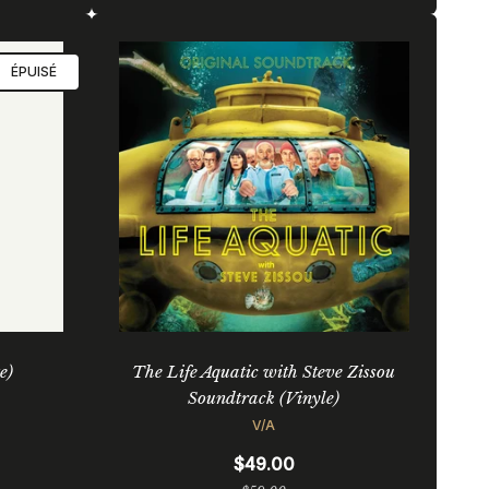
régulier
ÉPUISÉ
e)
The Life Aquatic with Steve Zissou
Soundtrack (Vinyle)
V/A
$49.00
Prix