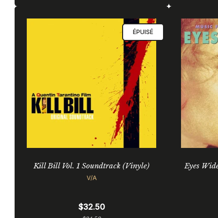
régulier
ÉPUISÉ
Kill Bill Vol. 1 Soundtrack (Vinyle)
Eyes Wide
V/A
$32.50
Prix