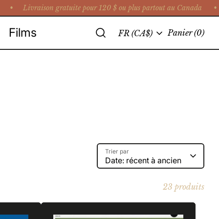
raison gratuite pour 120 $ ou plus partout au Canada • Cueillette
Recherche
Films
Langue
Panier
(0)
FR (CA$)
Trier par
Date: récent à ancien
23 produits