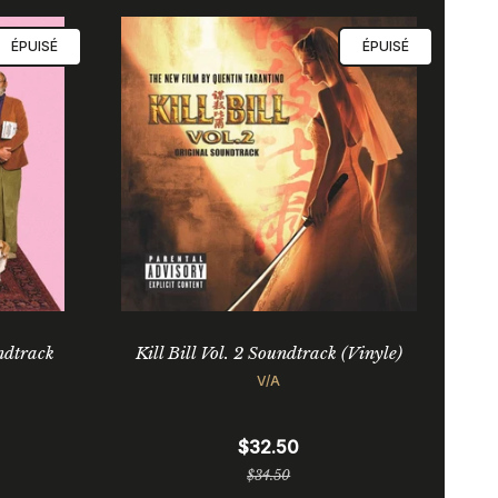
ÉPUISÉ
ÉPUISÉ
ndtrack
Kill Bill Vol. 2 Soundtrack (Vinyle)
V/A
$32.50
Prix
$34.50