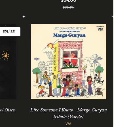
$34.00
Prix
$36.00
régulier
ÉPUISÉ
el Olsen
Like Someone I Know - Margo Guryan
tribute (Vinyle)
V/A