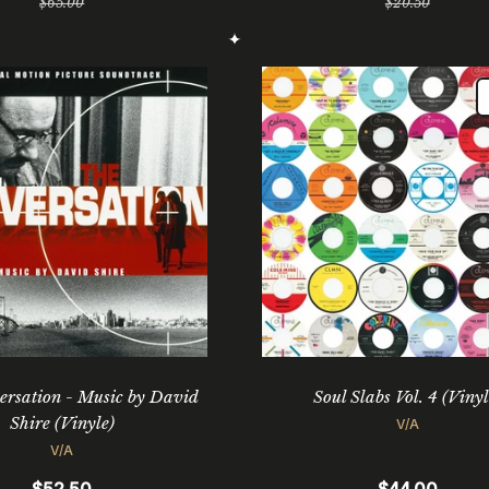
$65.00
$20.50
régulier
régulier
rsation - Music by David
Soul Slabs Vol. 4 (Vinyl
Shire (Vinyle)
V/A
V/A