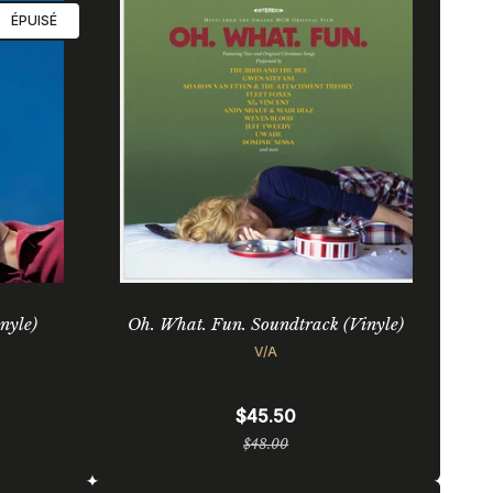
ÉPUISÉ
nyle)
Oh. What. Fun. Soundtrack (Vinyle)
V/A
$45.50
Prix
$48.00
régulier