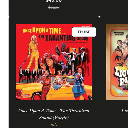
$49.00
Prix
$55.50
régulier
ÉPUISÉ
Once Upon A Time - The Tarantino
Lic
Sound (Vinyle)
V/A