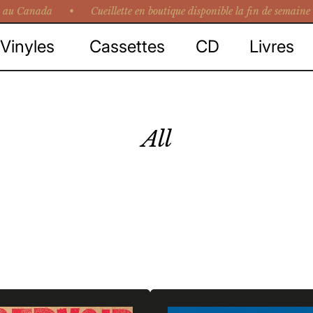
ada • Cueillette en boutique disponible la fin de semaine •
Liv
Vinyles
Cassettes
CD
Livres
All