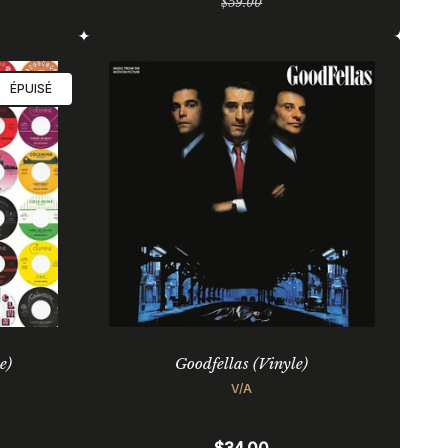
$59.00
régulier
ÉPUISÉ
e)
Goodfellas (Vinyle)
V/A