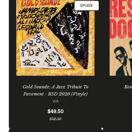
ÉPUISÉ
Gold Soundz: A Jazz Tribute To
Res
Pavement - RSD 2026 (Vinyle)
V/A
$49.50
Prix
$52.50
régulier