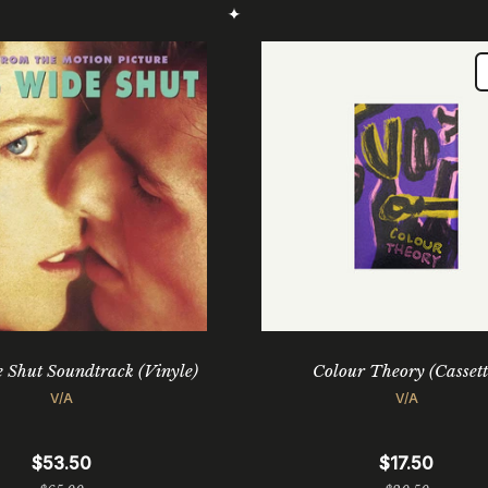
régulier
régulier
 Shut Soundtrack (Vinyle)
Colour Theory (Cassett
V/A
V/A
$53.50
$17.50
Prix
Prix