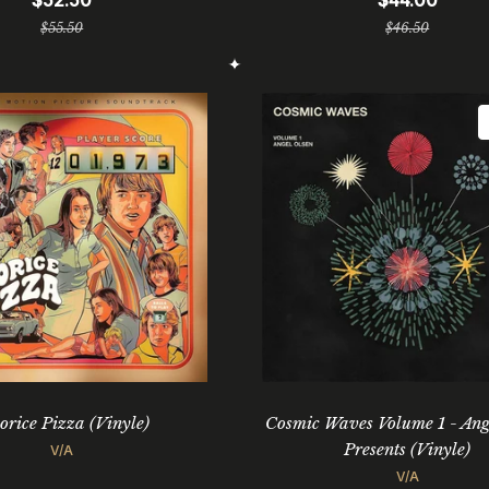
$52.50
$44.00
Prix
Prix
$55.50
$46.50
régulier
régulier
orice Pizza (Vinyle)
Cosmic Waves Volume 1 - Ang
Presents (Vinyle)
V/A
V/A