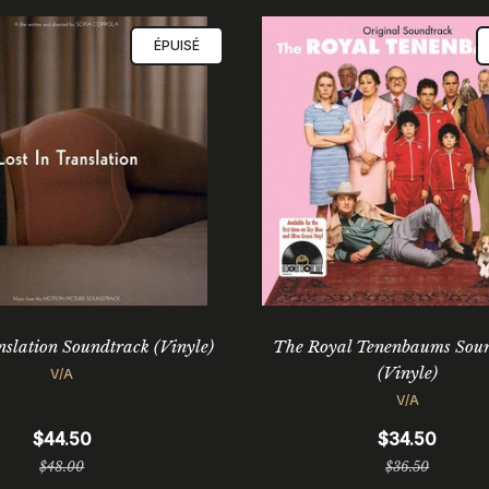
ÉPUISÉ
nslation Soundtrack (Vinyle)
The Royal Tenenbaums Sou
(Vinyle)
V/A
V/A
$44.50
$34.50
Prix
Prix
$48.00
$36.50