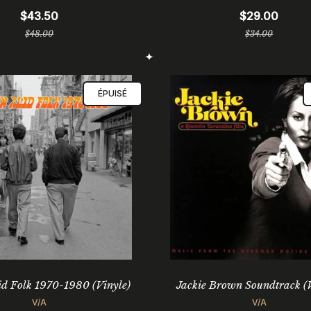
$43.50
$29.00
Prix
Prix
$48.00
$34.00
régulier
régulier
ÉPUISÉ
id Folk 1970-1980 (Vinyle)
Jackie Brown Soundtrack (V
V/A
V/A