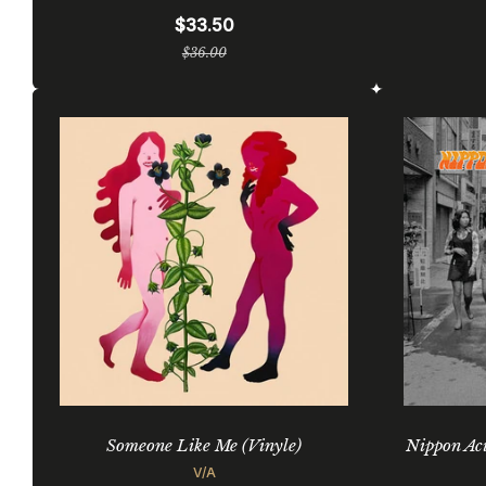
$33.50
Prix
$36.00
régulier
Someone Like Me (Vinyle)
Nippon Ac
V/A