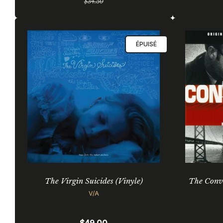
$34.50
régulier
ÉPUISÉ
The Virgin Suicides (Vinyle)
The Conve
V/A