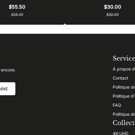
$55.50
$30.00
Prix
Prix
$58.50
$32.00
régulier
régulier
Servic
À propos d
 encore.
Contact
Politique d
NNE
Politique d
FAQ
Politique d
Collect
4K-UHD