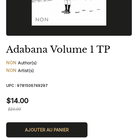
Adabana Volume 1 TP
NON
Author(s)
NON
Artist(s)
UPC :
9781506749297
$14.00
Prix
$20.00
régulier
AJOUTER AU PANIER