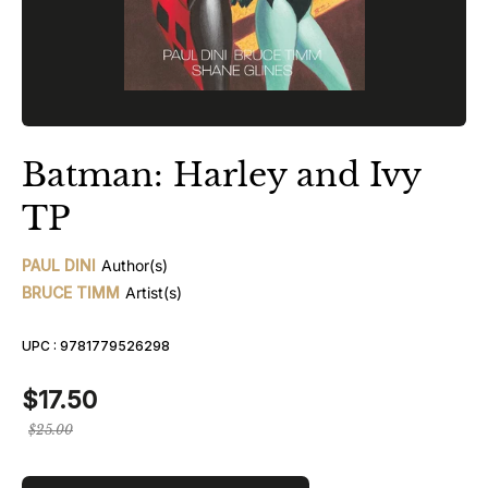
Batman: Harley and Ivy
TP
PAUL DINI
Author(s)
BRUCE TIMM
Artist(s)
UPC :
9781779526298
$17.50
Prix
$25.00
régulier