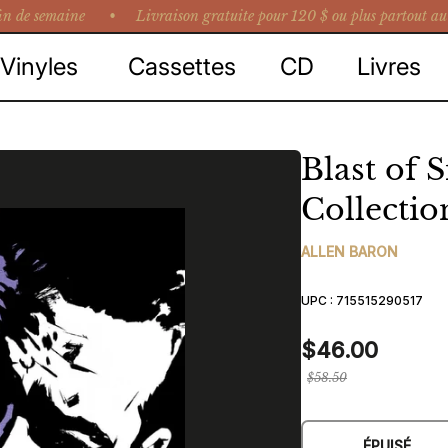
n de semaine •
Livraison gratuite pour 120 $ ou plus partout au
Vinyles
Cassettes
CD
Livres
Blast of 
Collectio
ALLEN BARON
UPC :
715515290517
$46.00
Prix
$58.50
régulier
ÉPUISÉ