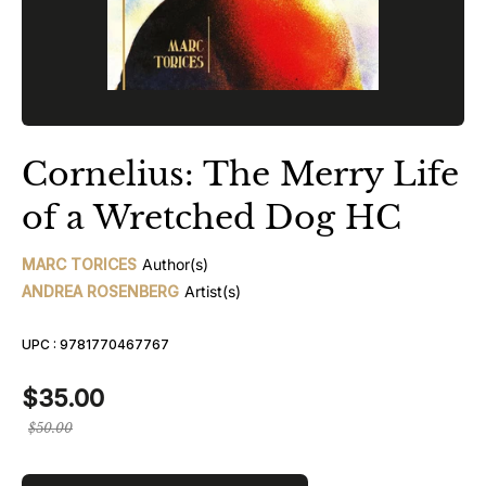
Cornelius: The Merry Life
of a Wretched Dog HC
MARC TORICES
Author(s)
ANDREA ROSENBERG
Artist(s)
UPC :
9781770467767
$35.00
Prix
$50.00
régulier