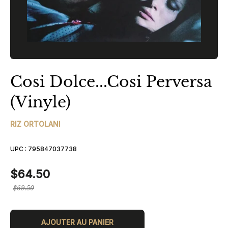
Cosi Dolce...Cosi Perversa
(Vinyle)
RIZ ORTOLANI
UPC :
795847037738
$64.50
Prix
$69.50
régulier
AJOUTER AU PANIER