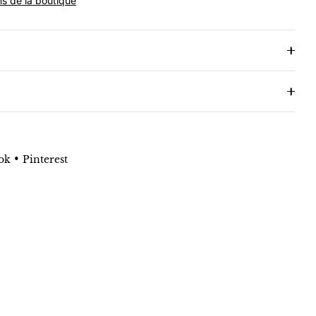
ns de la boutique
•
ok
Pinterest