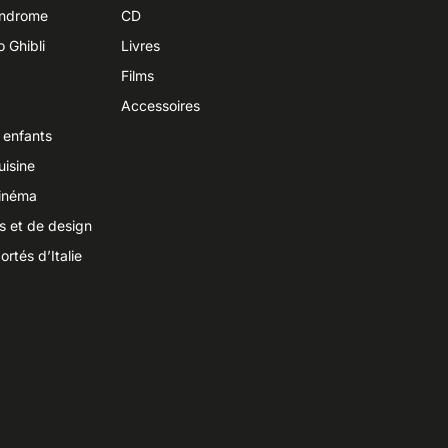
yndrome
CD
o Ghibli
Livres
Films
Accessoires
 enfants
uisine
cinéma
ts et de design
ortés d’Italie