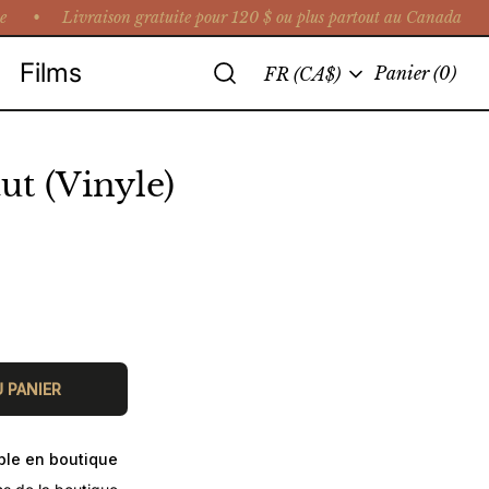
e •
Livraison gratuite pour 120 $ ou plus partout au Canada • C
Recherche
Films
Langue
Panier
(0)
FR (CA$)
t (Vinyle)
 PANIER
ible en boutique