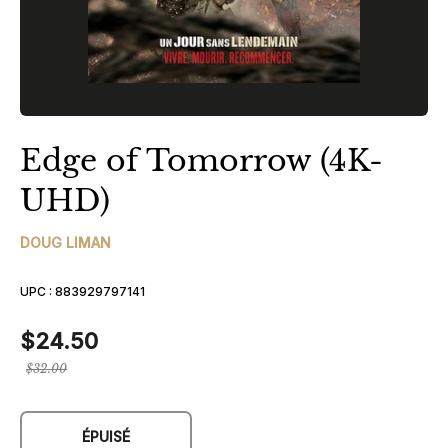
Edge of Tomorrow (4K-
UHD)
DOUG LIMAN
UPC :
883929797141
$24.50
Prix
$32.00
régulier
ÉPUISÉ