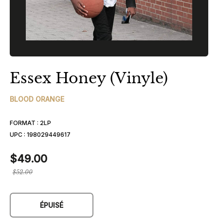
Essex Honey (Vinyle)
BLOOD ORANGE
FORMAT :
2LP
UPC :
198029449617
$49.00
Prix
$52.00
régulier
ÉPUISÉ