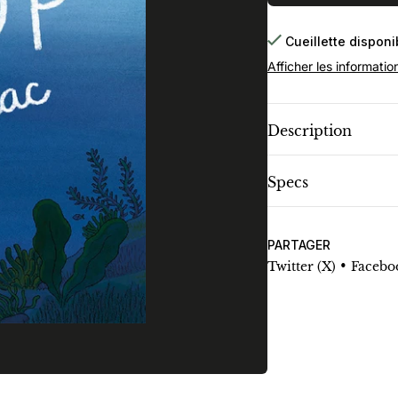
Cueillette dispon
Afficher les informatio
Description
Specs
PARTAGER
•
Twitter (X)
Facebo