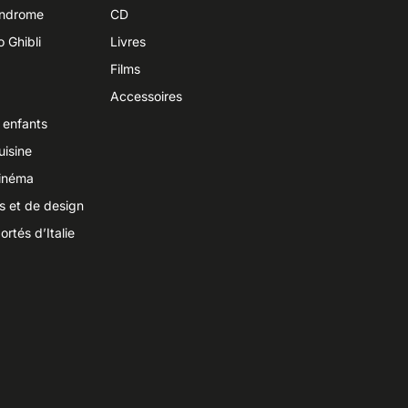
yndrome
CD
o Ghibli
Livres
Films
Accessoires
 enfants
uisine
cinéma
ts et de design
ortés d’Italie