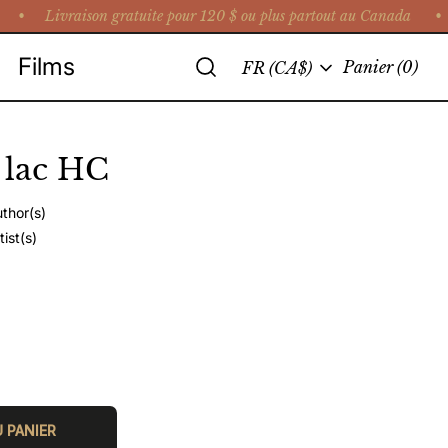
•
Livraison gratuite pour 120 $ ou plus partout au Canada • Cue
Recherche
Films
Langue
Panier
(0)
FR (CA$)
e lac HC
thor(s)
tist(s)
 PANIER