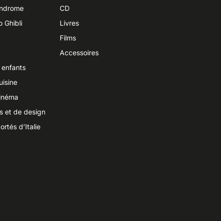
yndrome
CD
o Ghibli
Livres
Films
Accessoires
 enfants
uisine
cinéma
ts et de design
ortés d’Italie