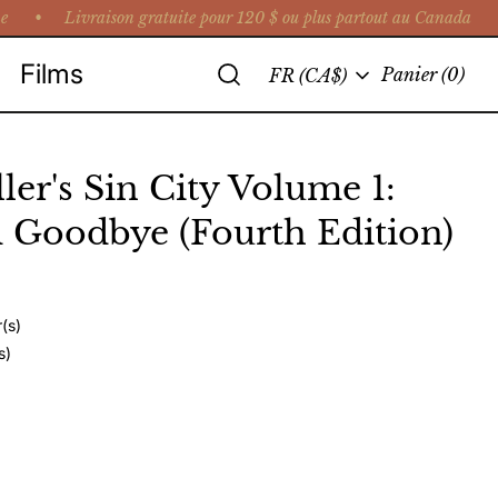
ne •
Livraison gratuite pour 120 $ ou plus partout au Canada • 
Recherche
Films
Langue
Panier
(0)
FR (CA$)
ler's Sin City Volume 1:
 Goodbye (Fourth Edition)
(s)
s)