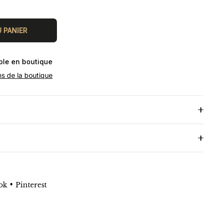
 PANIER
ible en boutique
ns de la boutique
•
ok
Pinterest