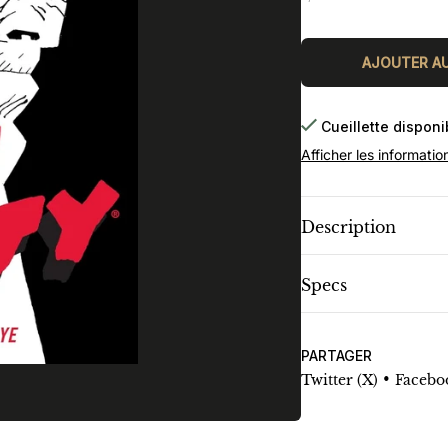
régulier
AJOUTER AU
Cueillette dispon
Afficher les informatio
Description
Specs
PARTAGER
•
Twitter (X)
Facebo