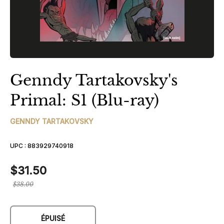
Genndy Tartakovsky's
Primal: S1 (Blu-ray)
GENNDY TARTAKOVSKY
UPC :
883929740918
$31.50
Prix
$38.00
régulier
ÉPUISÉ