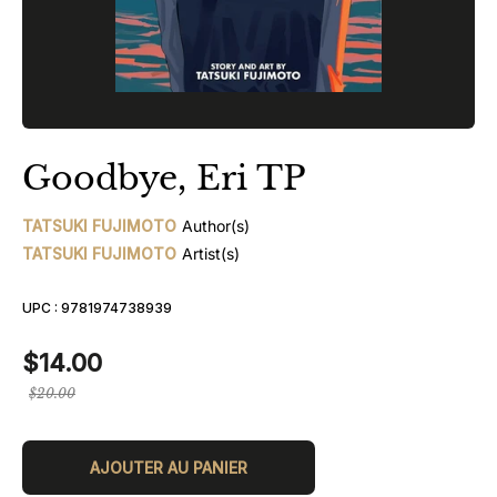
Goodbye, Eri TP
TATSUKI FUJIMOTO
Author(s)
TATSUKI FUJIMOTO
Artist(s)
UPC :
9781974738939
$14.00
Prix
$20.00
régulier
AJOUTER AU PANIER