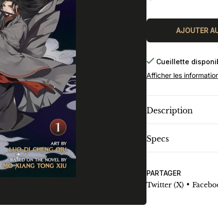
régulier
AJOUTER AU
Cueillette dispon
Afficher les informatio
Description
Specs
PARTAGER
•
Twitter (X)
Facebo