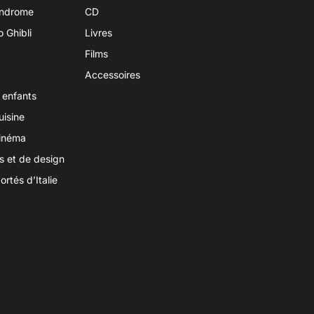
yndrome
CD
o Ghibli
Livres
Films
Accessoires
 enfants
uisine
cinéma
ts et de design
ortés d’Italie