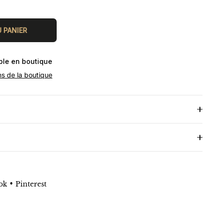
 PANIER
ible en boutique
ns de la boutique
•
ok
Pinterest