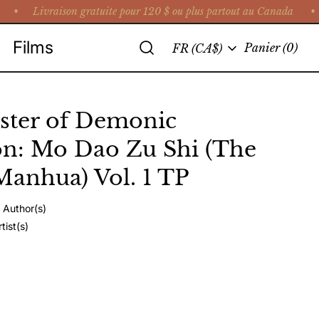
•
Livraison gratuite pour 120 $ ou plus partout au Canada • Cue
Recherche
Films
Langue
Panier
(0)
FR (CA$)
ter of Demonic
ion: Mo Dao Zu Shi (The
Manhua) Vol. 1 TP
Author(s)
tist(s)