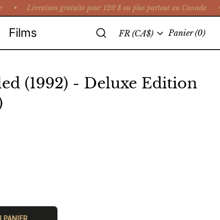
e •
Livraison gratuite pour 120 $ ou plus partout au Canada • C
Recherche
Films
Langue
Panier
(0)
FR (CA$)
ed (1992) - Deluxe Edition
)
 PANIER