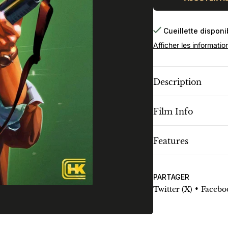
Cueillette dispon
Afficher les informatio
Description
Film Info
Features
PARTAGER
•
Twitter (X)
Facebo