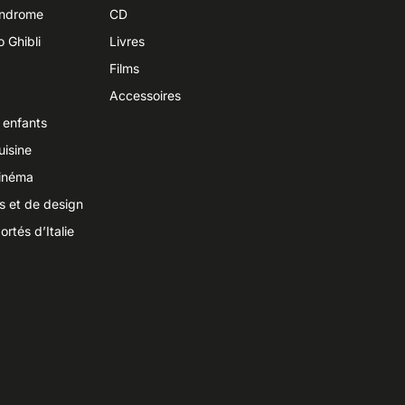
yndrome
CD
o Ghibli
Livres
Films
Accessoires
 enfants
uisine
cinéma
ts et de design
ortés d’Italie