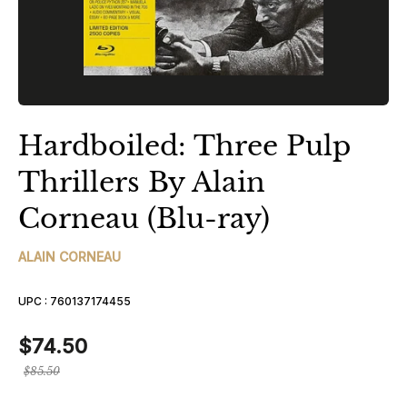
Hardboiled: Three Pulp
Thrillers By Alain
Corneau (Blu-ray)
ALAIN CORNEAU
UPC :
760137174455
$74.50
Prix
$85.50
régulier