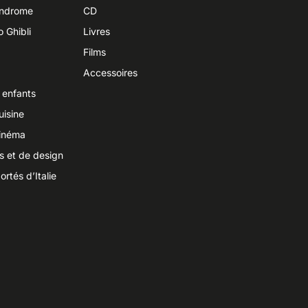
yndrome
CD
o Ghibli
Livres
Films
Accessoires
 enfants
uisine
cinéma
ts et de design
ortés d’Italie