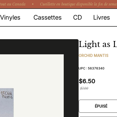
tout au Canada • Cueillette en boutique disponible la fin de sema
Vinyles
Cassettes
CD
Livres
Light as 
ORCHID MANTIS
UPC :
56376340
$6.50
Prix
$7.00
régulier
ÉPUISÉ