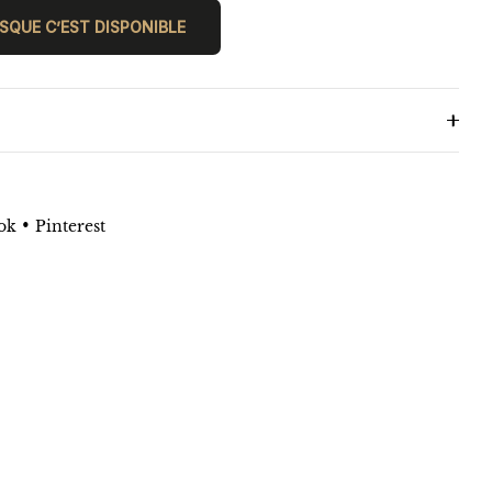
SQUE C’EST DISPONIBLE
•
ok
Pinterest