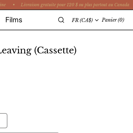
ine •
Livraison gratuite pour 120 $ ou plus partout au Canada •
Recherche
Films
Langue
Panier
(0)
FR (CA$)
Leaving (Cassette)