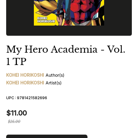
My Hero Academia - Vol.
1 TP
KOHEI HORIKOSHI
Author(s)
KOHEI HORIKOSHI
Artist(s)
UPC :
9781421582696
$11.00
Prix
$16.00
régulier