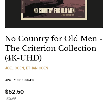
No Country for Old Men -
The Criterion Collection
(4K-UHD)
JOEL COEN
,
ETHAN COEN
UPC :
715515306416
$52.50
Prix
$72.00
régulier