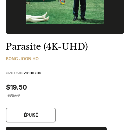
Parasite (4K-UHD)
BONG JOON HO
UPC :
191329138786
$19.50
Prix
$22.00
régulier
ÉPUISÉ