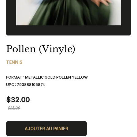
Pollen (Vinyle)
TENNIS
FORMAT :
METALLIC GOLD POLLEN YELLOW
UPC :
793888105874
$32.00
Prix
$35.00
régulier
AJOUTER AU PANIER