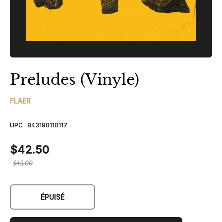
Preludes (Vinyle)
FLAER
UPC :
843190110117
$42.50
Prix
$45.00
régulier
ÉPUISÉ