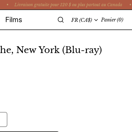
 •
Livraison gratuite pour 120 $ ou plus partout au Canada • Cu
Recherche
Films
Langue
Panier
(0)
FR (CA$)
he, New York (Blu-ray)