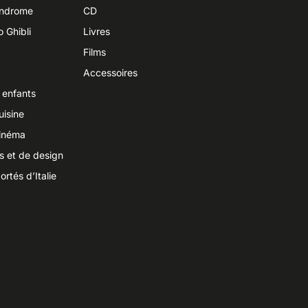
yndrome
CD
o Ghibli
Livres
Films
Accessoires
 enfants
uisine
cinéma
ts et de design
ortés d’Italie