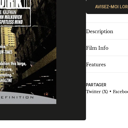
AVISEZ-MOI LOR
Description
Film Info
Features
PARTAGER
•
Twitter (X)
Facebo