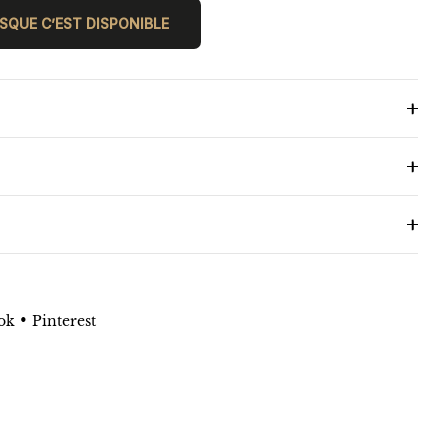
SQUE C’EST DISPONIBLE
•
ok
Pinterest