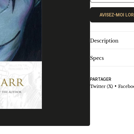
AVISEZ-MOI LOR
Description
Specs
PARTAGER
•
Twitter (X)
Facebo