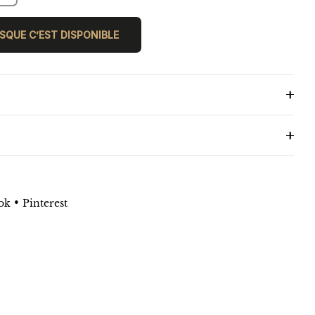
SQUE C’EST DISPONIBLE
•
ok
Pinterest