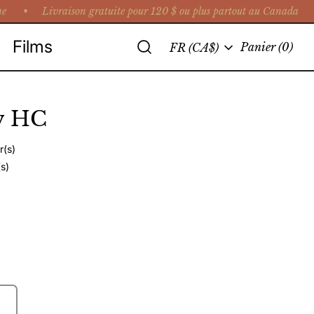
e •
Livraison gratuite pour 120 $ ou plus partout au Canada • C
Recherche
Films
Langue
Panier
(0)
FR (CA$)
w HC
r(s)
(s)