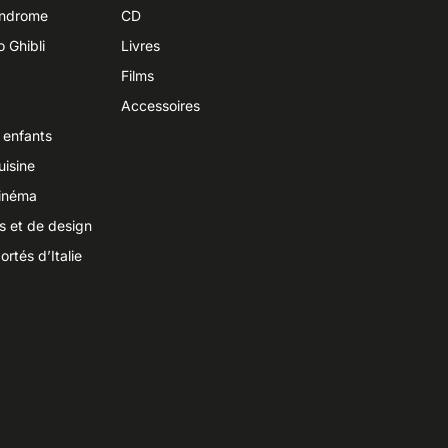
yndrome
CD
o Ghibli
Livres
Films
Accessoires
 enfants
uisine
cinéma
ts et de design
ortés d’Italie