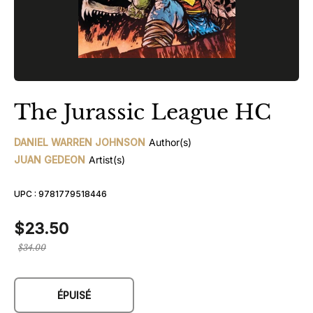
The Jurassic League HC
DANIEL WARREN JOHNSON
Author(s)
JUAN GEDEON
Artist(s)
UPC :
9781779518446
$23.50
Prix
$34.00
régulier
ÉPUISÉ