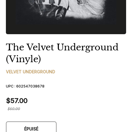
The Velvet Underground
(Vinyle)
VELVET UNDERGROUND
UPC :
602547038678
$57.00
Prix
$60.00
régulier
ÉPUISÉ