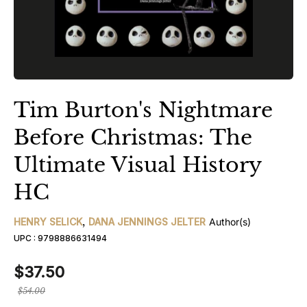
Tim Burton's Nightmare
Before Christmas: The
Ultimate Visual History
HC
,
HENRY SELICK
DANA JENNINGS JELTER
Author(s)
UPC :
9798886631494
$37.50
Prix
$54.00
régulier