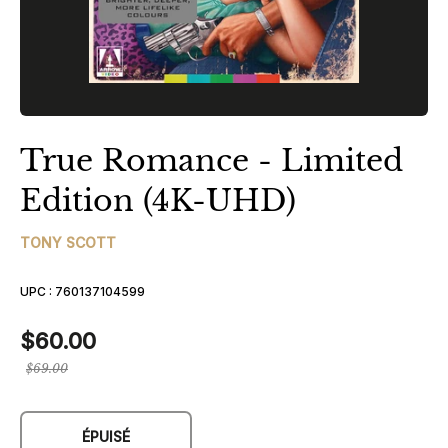
True Romance - Limited
Edition (4K-UHD)
TONY SCOTT
UPC :
760137104599
$60.00
Prix
$69.00
régulier
ÉPUISÉ