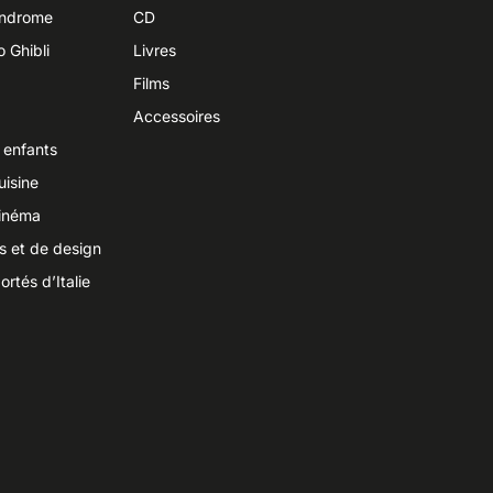
yndrome
CD
o Ghibli
Livres
Films
Accessoires
 enfants
uisine
cinéma
ts et de design
ortés d’Italie