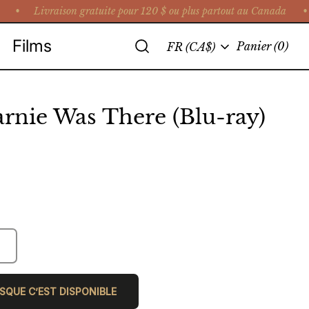
•
Livraison gratuite pour 120 $ ou plus partout au Canada • Cue
Recherche
Films
Langue
Panier
(0)
FR (CA$)
nie Was There (Blu-ray)
SQUE C’EST DISPONIBLE