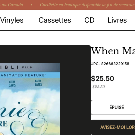
 au Canada • Cueillette en boutique disponible la fin de semaine 
Vinyles
Cassettes
CD
Livres
When Mar
UPC :
826663229158
$25.50
Prix
$28.50
régulier
ÉPUISÉ
AVISEZ-MOI LOR