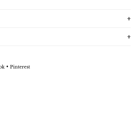
•
ok
Pinterest