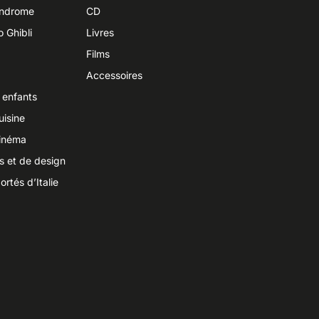
yndrome
CD
o Ghibli
Livres
Films
Accessoires
 enfants
uisine
cinéma
ts et de design
ortés d’Italie