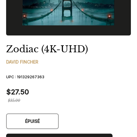
Zodiac (4K-UHD)
DAVID FINCHER
UPC :
191329267363
$27.50
Prix
$35.00
régulier
ÉPUISÉ